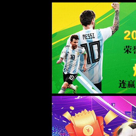
williamhill(2026年)官方网站-FIFA World cup
欢迎访问williamhill（北京）智能科技有限公司网站
网站首页
公司简介
产品中心