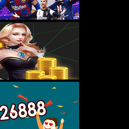
首页
>
技术文章
> williamhill如何解决摆闸超宽通道问题的？
产品分类
速通门
其他优势不
超宽通道
> 速通门系统
> 写字楼速通门
闸内，对