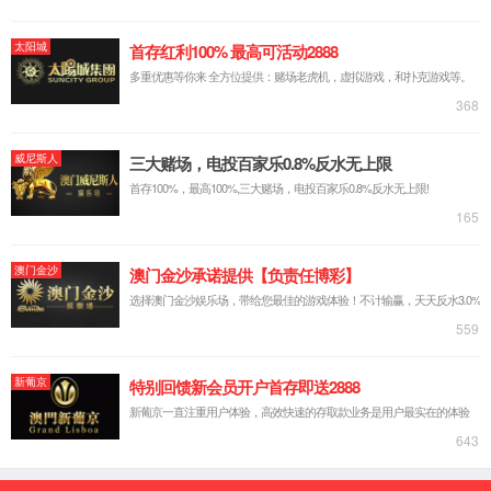
请输入计算结果（填写阿拉伯数字），如：三加四=7