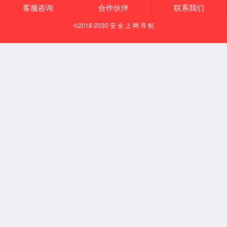
在线咨询
邮箱
联系方式
673420760@
二维码