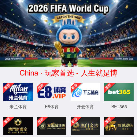
williamhill(2026年)官方网站-FIFA World cup
欢迎访问williamhill（北京）智能科技有限公司网站
网站首页
公司简介
产品中心
新闻