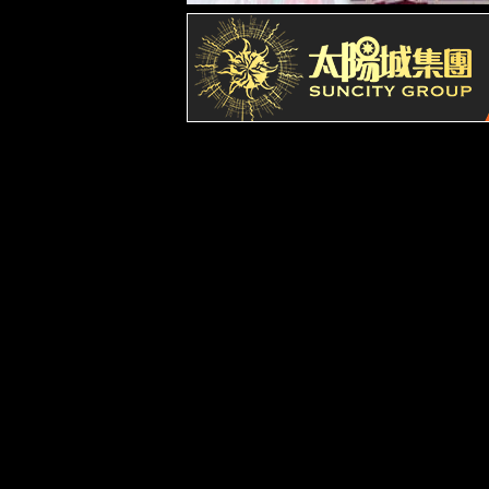
意哪些问题
智能三辊闸是什么?有什么用?
三辊闸在小区出入口管理的作
用
电动闸机选型与工地管理方案
非机动车道闸机应用到哪些场
景
智能人行通道闸有哪些类型
速通门和三辊闸有什么区别
摆闸、翼闸和三辊闸——出入
口管理的重要装备
邮