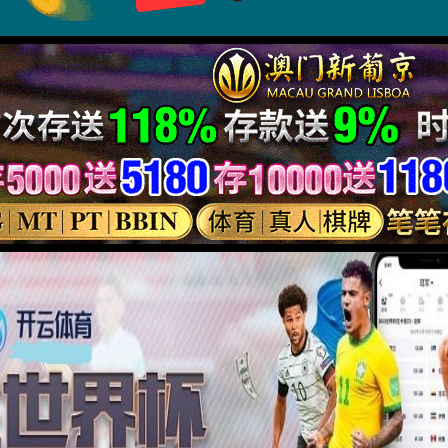
查看详情
williamhill平稳坚固CPW311B桥式三辊闸机
型号：
厂商性质：
生产厂家
查看详情
共 117 条记录，当前 15 / 15 页
首页
上一页
下一页 