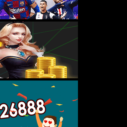
您当前的位置：
首页
>
三辊闸
>
人行通道桥式三辊闸机工地门禁
型号：
厂商性质：
生产厂家
查看详情
CPW-312B景区门禁三辊闸机
型号：
CPW-312B
厂商性质：
生产厂家