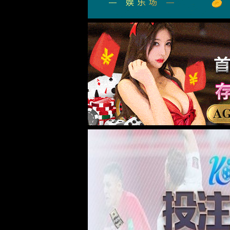
> 定制三辊闸
> 立式三辊闸
> 桥式三辊闸
查看更多
相关文章
三辊旋转闸机总卡顿?4步排查
+日常维护技巧，通行效率拉
门禁闸机：小设备大影响，解
满!
锁生活新体验
三辊闸应用实施过程中需要注