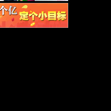
在线咨询
联系方式