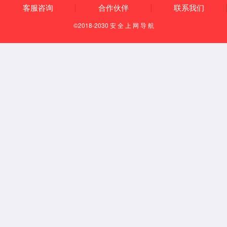
更新时间：2025-09-17
产品简介：
工厂出入口人脸识别闸机采用视觉算法和深度学习技术，能够在 0.3-1
卡、工牌等实体凭证，直接 “刷脸" 即可快速通过闸机，极大提升工厂
题。
产品特性
Product characteristics
品牌
williamhill
工厂出入口人脸识别闸机功能特点及配置方案
一、功能特点
(一)高效身份验证
人脸识别闸机采用视觉算法和深度学习技术，能够在 0.3-1 秒内快
等实体凭证，直接 “刷脸" 即可快速通过闸机，极大提升工厂出入口的