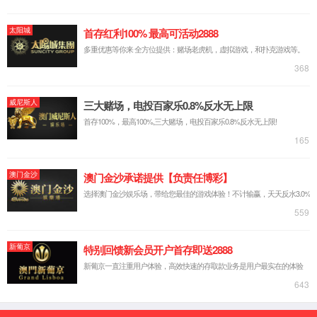
> 机场闸机
> 核准机
> 出入口闸机
> 闸机设备
> 通道闸机
> 定制闸机
查看更多
相关文章