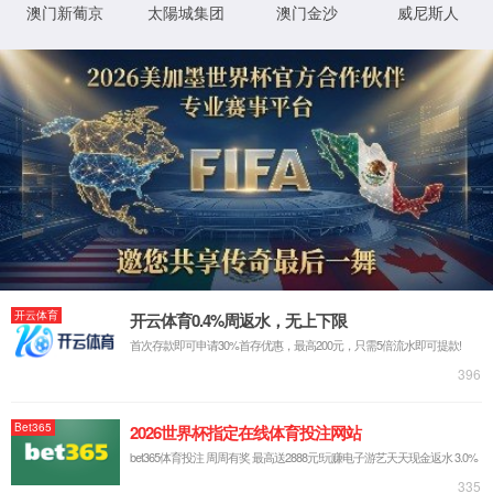
产品中心
产品中心
闸机
> 无人值守
> 测温闸机
> 人脸识别闸机